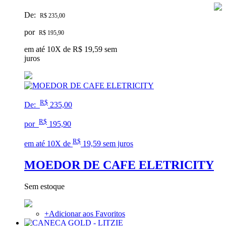
De:
R$ 235,00
por
R$ 195,90
em até 10X de R$ 19,59 sem
juros
R$
De:
235,00
R$
por
195,90
R$
em até 10X de
19,59 sem juros
MOEDOR DE CAFE ELETRICITY
Sem estoque
+
Adicionar aos Favoritos