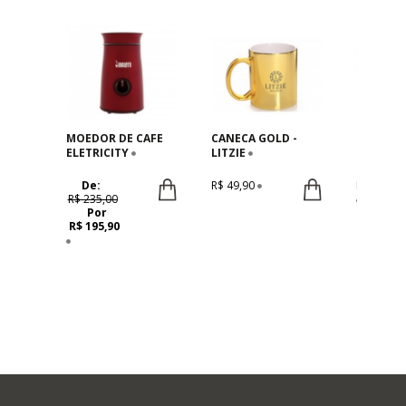
MOEDOR DE CAFE
CANECA GOLD -
PREMIU
ELETRICITY
LITZIE
LITZIE
De:
R$ 49,90
R$ 289,90
R$ 235,00
Por
R$ 195,90